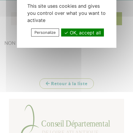
This site uses cookies and gives
you control over what you want to
19 octobre 2007
C. Josse
activate
OK, accept all
Personalize
NON
Retour à la liste