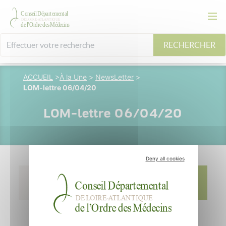
RECHERCHER
ACCUEIL
>
À la Une
>
NewsLetter
>
LOM-lettre 06/04/20
LOM-lettre 06/04/20
Deny all cookies
06 avril 2020
Dr Vincent
Pluvinage