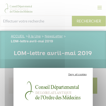
RECHERCHER
ACCUEIL
>
À la Une
>
NewsLetter
>
LOM-lettre avril-mai 2019
LOM-lettre avril-mai 2019
Deny all cookies
11 septembre 2019
Vincent
Pluvinage