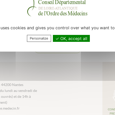
e uses cookies and gives you control over what you want to
OK, accept all
Personalize
Retour à la liste
i 44200 Nantes
du lundi au vendredi de
s ouvrés) et de 14h à
ment)
e.medecin.fr
CONS
PRE