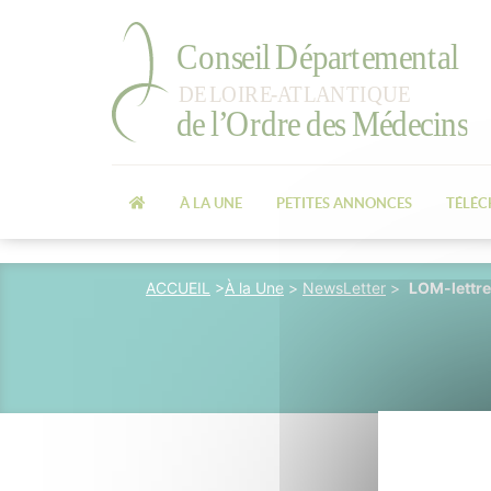
À LA UNE
PETITES ANNONCES
TÉLÉ
ACCUEIL
>
À la Une
>
NewsLetter
>
LOM-lettre