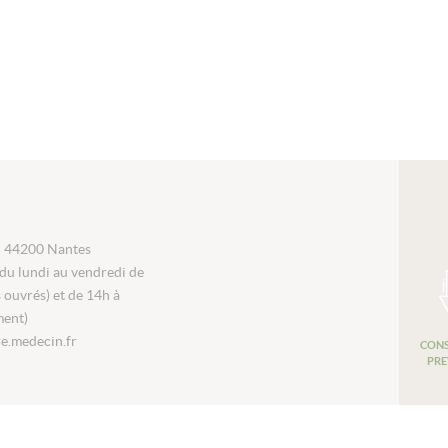
i 44200 Nantes
du lundi au vendredi de
s ouvrés) et de 14h à
ment)
e.medecin.fr
CONS
PRE