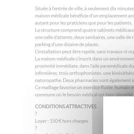
Située à l’entrée de ville, à seulement dix minutes
maison médicale bénéficie d’un emplacement acce
autant pour les praticiens que pour les patients.
La structure comprend quatre cabinets médicaux 
une salle d’attente, deux sanitaires, une salle de
parking d’une dizaine de places.
L’installation peut être rapide, sans travaux ni 
La maison médicale s’inscrit dans un environneme
proximité immédiate, dans l’aile paramédicale d
infirmières, trois orthophonistes, une kinésithé
naturopathe. Deux pharmacies sont également imp
Ce maillage favorise un exercice fluide, humain e
commune où le besoin médical est bien identifié.
CONDITIONS ATTRACTIVES
?
Loyer : 150 € hors charges
?