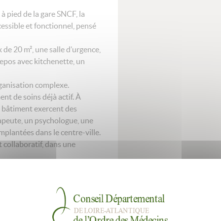
 à pied de la gare SNCF, la
ssible et fonctionnel, pensé
de 20 m², une salle d’urgence,
 repos avec kitchenette, un
organisation complexe.
nt de soins déjà actif. À
u bâtiment exercent des
rapeute, un psychologue, une
lantées dans le centre-ville.
t collaboratif, dans une