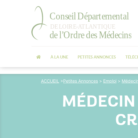
À LA UNE
PETITES ANNONCES
TÉLÉ
ACCUEIL
>
Petites Annonces
>
Emploi
>
Médecin
MÉDECIN 
CR