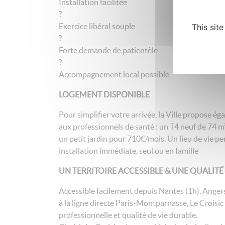
Installation facilitée
?
Exercice libéral souple
This sit
?
Forte demande de patientèle
?
Accompagnement local possible
LOGEMENT DISPONIBLE
Pour simplifier votre arrivée, la Ville propose 
aux professionnels de santé : un T4 neuf de 74 m
un petit jardin pour 710€/mois. Un lieu de vie 
installation immédiate, seul ou en famille
UN TERRITOIRE ACCESSIBLE & UNE QUALITÉ 
Accessible facilement depuis Nantes (1h), Anger
à la ligne directe Paris-Montparnasse, Le Croisic
professionnelle et qualité de vie durable.