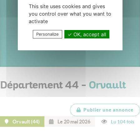
Sport (H/F) –
This site uses cookies and gives
you control over what you want to
Orvault (44)
activate
OK, accept all
Personalize
Orvault
Département 44 -
Orvault
Publier une annonce
Orvault (44)
Le 20 mai 2026
Lu 104 fois