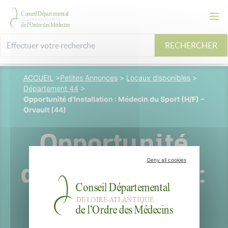
RECHERCHER
ACCUEIL
>
Petites Annonces
>
Locaux disponibles
>
Département 44
>
Opportunité d'Installation : Médecin du Sport (H/F) –
Orvault (44)
Opportunité
Deny all cookies
d'Installation :
Médecin du