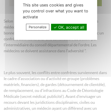
Averty
This site uses cookies and gives
you control over what you want to
activate
Selon l'article 56 du Code de Déontologie Médicale, " les
OK, accept all
médecins doivent entretenir entre eux des rapports de
Personalize
bonne confraternité. Un médecin qui a un différend avec un
confrère doit rechercher une conciliation, au besoin par
l'intermédiaire du conseil départemental de l'ordre. Les
médecins se doivent assistance dans l'adversité ".
Le plus souvent, les conflits entre confrères surviennent dans
le cadre d'association ou d'activité en groupe (problèmes
matériels, financiers), de gardes (détournement de clientèle),
de remplacement, ou d'infractions au Code de Déontologie
Médicale (secret médical, publicité'). Avant d'envisager un
recours devant les juridictions disciplinaires, civiles ou
administratives, un médecin ayant un différend avec un