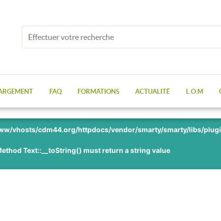
ARGEMENT
FAQ
FORMATIONS
ACTUALITÉ
L.O.M
ww/vhosts/cdm44.org/httpdocs/vendor/smarty/smarty/libs/plugi
ethod Text::__toString() must return a string value