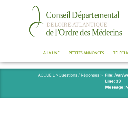
À LA UNE
PETITES ANNONCES
TÉLÉCH
ACCUEIL
>
Questions / Réponses
>
File:
/var/w
Line:
33
Message:
M