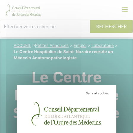
RECHERCHER
ACCUEIL
>
Petites Annonces
>
Emploi
>
Laboratoire
>
Le Centre Hospitalier de Saint-Nazaire recrute un
Médecin Anatomopathologiste
Le Centre
Hospitalier de
Deny all cookies
Saint-Nazaire
recrute un