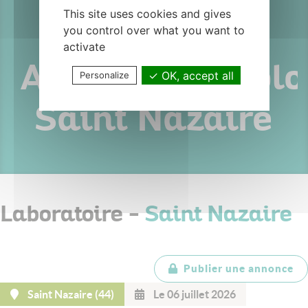
This site uses cookies and gives
Médecin
you control over what you want to
activate
Anatomopatholo
OK, accept all
Personalize
Saint Nazaire
Laboratoire -
Saint Nazaire
Publier une annonce
Saint Nazaire (44)
Le 06 juillet 2026