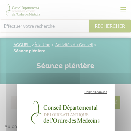
RECHERCHER
ACCUEIL
>
À la Une
>
Activités du Conseil
>
Séance plénière
Séance plénière
Deny all cookies
12 janvier 2015
M. Longuespé
Au cours du mois de septembre 2014, le Conseil