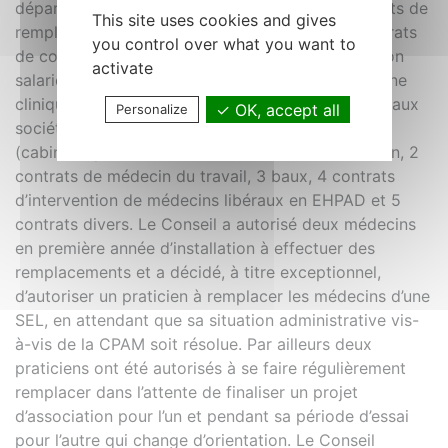
départemental a étudié 260 contrats : 190 contrats de
This site uses cookies and gives
remplacement et 70 autres contrats dont 10 contrats
you control over what you want to
de collaboration libérale, 1 contrat de collaboration
activate
salariée, 12 contrats conclus avec un hôpital ou une
clinique, 9 contrats de travail, 14 contrats relatifs aux
OK, accept all
Personalize
sociétés (SEL, SCM…), 9 contrats de cession
(cabinets, parts sociétés…), 1 contrat d’association, 2
contrats de médecin du travail, 3 baux, 4 contrats
d’intervention de médecins libéraux en EHPAD et 5
contrats divers. Le Conseil a autorisé deux médecins
en première année d’installation à effectuer des
remplacements et a décidé, à titre exceptionnel,
d’autoriser un praticien à remplacer les médecins d’une
SEL, en attendant que sa situation administrative vis-
à-vis de la CPAM soit résolue. Par ailleurs deux
praticiens ont été autorisés à se faire régulièrement
remplacer dans l’attente de finaliser un projet
d’association pour l’un et pendant sa période d’essai
pour l’autre qui change d’orientation. Le Conseil