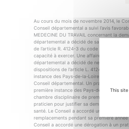
Au cours du mois de novembre 2014, le Cons
Conseil départemental a suivi l’avis favora
MEDECINE DU TRAVAIL concernant la demande
départemental a décidé de saisir le Consei
de l’article R. 4124-3 du code de la santé p
capacité à exercer. Une affaire disciplinai
départemental a décidé de ne pas saisir la 
dispositions de l’article L. 4124-2 du code
instance des Pays-de-la-Loire a condamné un 
Conseil départemental. Un praticien a inter
This sit
première instance des Pays-de-la-Loire. Une
chambre disciplinaire de première instance d
praticien pour justifier sa demande de dis
santé. Le Conseil a accordé une autorisation
remplacements pendant sa première année d’
Conseil a accordé une dérogation à un prat