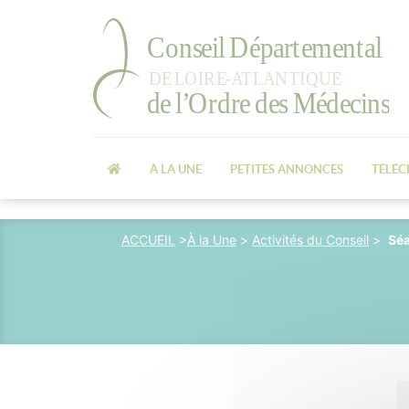
À LA UNE
PETITES ANNONCES
TÉLÉ
ACCUEIL
>
À la Une
>
Activités du Conseil
>
Séa