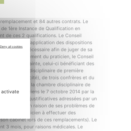
 remplacement et 84 autres contrats. Le
de 1ère Instance de Qualification en
 de ces 2 qualifications. Le Conseil
ne demande d’application des dispositions
Deny all cookies
xpertise est nécessaire afin de juger de sa
vu du comportement du praticien, le Conseil
ire d’une plainte, celui-ci bénéficiant des
, la chambre disciplinaire de première
e (pour publicité), de trois confrères et du
obre 2014 par la chambre disciplinaire de
 activate
de deux praticiens le 7 octobre 2014 par la
vu des pièces justificatives adressées par un
ent de garde en raison de ses problèmes de
torisé un praticien à effectuer des
 son cabinet lors de ces remplacements). Le
nt 3 mois, pour raisons médicales. Le