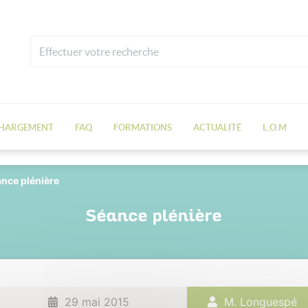
CHARGEMENT
FAQ
FORMATIONS
ACTUALITÉ
L.O.M
nce plénière
Séance plénière
29 mai 2015
M. Longuespé