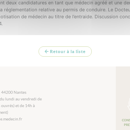
ant deux candidatures en tant que médecin agréé et une de
la réglementation relative au permis de conduire. Le Docte
tisation de médecin au titre de l’entraide. Discussion con
4.
Retour à la liste
i 44200 Nantes
du lundi au vendredi de
s ouvrés) et de 14h à
ment)
e.medecin.fr
CONS
PRE