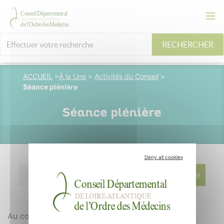
RECHERCHER
ACCUEIL
>
À la Une
>
Activités du Conseil
>
Séance plénière
Séance plénière
Deny all cookies
29 mai 2015
M. Longuespé
Au cours du mois de décembre 2014, le Conseil