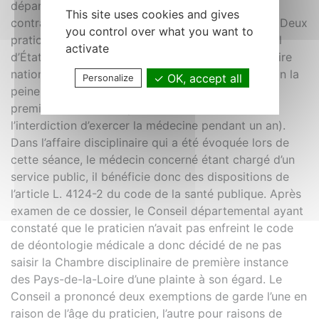
départemental a étudié 407 contrats, dont 286
This site uses cookies and gives
contrats de remplacement et 121 autres contrats. Deux
you control over what you want to
praticiens ont formé un pourvoi auprès du Conseil
activate
d’État contre la décision de la Chambre disciplinaire
nationale du 23 octobre 2014 (confirmant pour l’un la
OK, accept all
Personalize
peine de la radiation prononcée à son égard en
première instance et, pour l’autre, la sanction de
l’interdiction d’exercer la médecine pendant un an).
Dans l’affaire disciplinaire qui a été évoquée lors de
cette séance, le médecin concerné étant chargé d’un
service public, il bénéficie donc des dispositions de
l’article L. 4124-2 du code de la santé publique. Après
examen de ce dossier, le Conseil départemental ayant
constaté que le praticien n’avait pas enfreint le code
de déontologie médicale a donc décidé de ne pas
saisir la Chambre disciplinaire de première instance
des Pays-de-la-Loire d’une plainte à son égard. Le
Conseil a prononcé deux exemptions de garde l’une en
raison de l’âge du praticien, l’autre pour raisons de