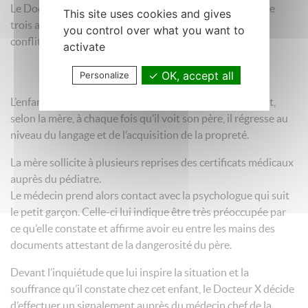
Le Docteur X, pédiatre, voit en consultation un enfant de
This site uses cookies and gives
trois ans accompagné de sa mère qui lui indique être en
you control over what you want to
conflit avec le père de l’enfant dont elle est séparée.
activate
OK, accept all
Personalize
L’enfant présente d’importants problèmes de sommeil et,
selon la mère, à chaque fois qu’il voit son père, il régresse au
niveau du langage et de l’acquisition de la propreté.
La mère sollicite à plusieurs reprises des certificats médicaux
auprès du pédiatre.
Le médecin prend alors contact avec la psychologue qui suit
le petit garçon. Celle-ci lui indique être très préoccupée par
ce qu’elle constate et affirme avoir eu entre les mains des
documents attestant de la dangerosité du père.
Devant l’inquiétude que lui inspire la situation et la
souffrance qu’il constate chez cet enfant, le Docteur X décide
d’effectuer un signalement auprès du médecin chef de la