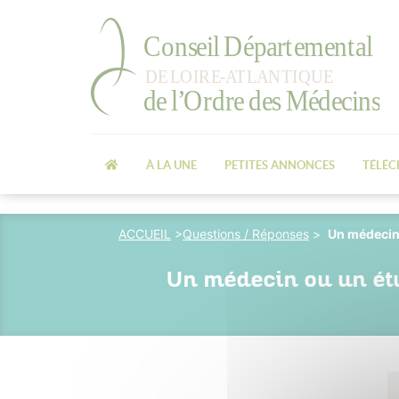
À LA UNE
PETITES ANNONCES
TÉLÉ
ACCUEIL
>
Questions / Réponses
>
Un médecin 
Un médecin ou un étu