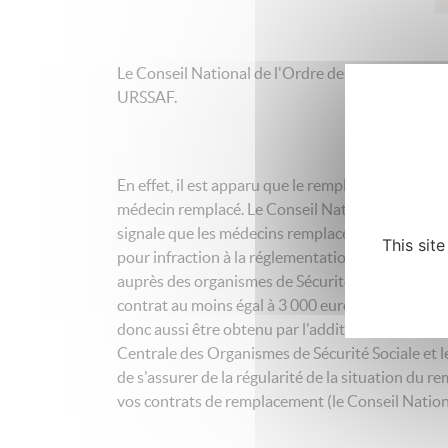
Le Conseil National de l'Ordre des Médecins nou
URSSAF.
En effet, il est apparu que le remplaçant n'avai
médecin remplacé. Le Conseil National a donc con
signale que les médecins remplacés qui auraient
This sit
pour infraction à la réglementation sur le travail
auprès des organismes de Sécurité Sociale, mais a
contrat au moins égal à 3 000 euros annuels. L'ACO
donc aussi être obtenu par l'addition des chiffre
Centrale des Organismes de Sécurité Sociale et 
de s'assurer de la régularité de la situation d
vos contrats de remplacement (le Conseil Nationa