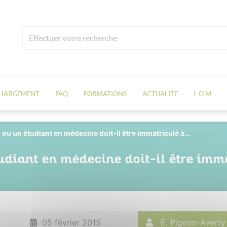
CHARGEMENT
FAQ
FORMATIONS
ACTUALITÉ
L.O.M
ou un étudiant en médecine doit-il être immatriculé à...
diant en médecine doit-il être imm
05 février 2015
E. Pigeon-Averty