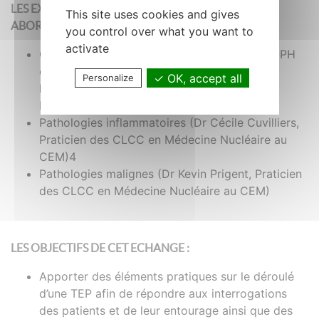
LES EXPERTS DU CENTRE EUGENE MARQUIS
This site uses cookies and gives
ABORDERONT LES THEMES SUIVANTS :
you control over what you want to
activate
Généralités (Dr Xavier Palard-Novello, MCU-PH
en Biophysique et Médecine Nucléaire à
OK, accept all
Personalize
l’Université de Rennes, Chef du Service de
Médecine Nucléaire du CEM)*
Pathologies inflammatoires (Dr Cécile Cuvilliers,
Praticien des CLCC en Médecine Nucléaire au
CEM)4
Pathologies malignes (Dr Kevin Prigent, Praticien
des CLCC en Médecine Nucléaire au CEM)
LES OBJECTIFS DE CET ECHANGE :
Apporter des éléments pratiques sur le déroulé
d’une TEP afin de répondre aux interrogations
des patients et de leur entourage ainsi que des