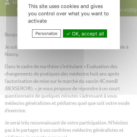
METZINGER
07 mars 2022
This site uses cookies and gives
Lucas
metzinger.lucas@g
you control over what you want to
activate
OK, accept all
Personalize
Bonjour,
Je suis METZINGER Lucas, interne en Médecine Générale à
Nancy.
Dans le cadre de ma thèse s’intitulant « Evaluation des
changements de pratiques des médecins huit ans après
l’autorisation de mise sur le marché du vaccin 4CmenB
(BEXSERO®). », je vous propose de répondre à un court
questionnaire de quelques minutes s’adressant à vous
médecins généralistes et pédiatres quel que soit votre mode
d’exercice.
Je serai très reconnaissant de votre participation. N’hésitez
pas à le partager à vos confrères médecins généralistes et