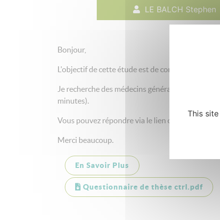
LE BALCH Stephen
Bonjour,
L'objectif de cette étude est de comparer la per
Je recherche des médecins généralistes ne prat
minutes).
This sit
Vous pouvez répondre via le lien ou en imprimant
Merci beaucoup.
En Savoir Plus
Questionnaire de thèse ctrl.pdf