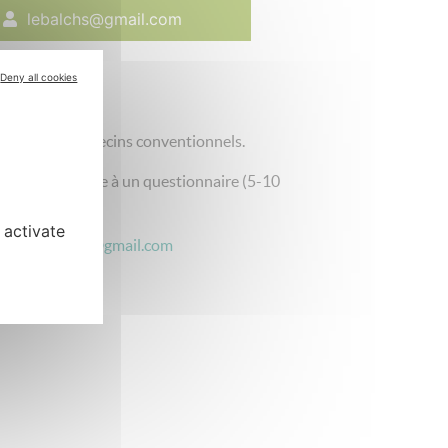
lebalchs@gmail.com
Deny all cookies
thes et les médecins conventionnels.
s pour répondre à un questionnaire (5-10
 activate
ante :
lebalchs@gmail.com