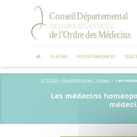
À LA UNE
PETITES ANNONCES
TÉLÉ
ACCUEIL
>
Questionnaires / thèses
>
Les médeci
Les médecins homéopath
médecin