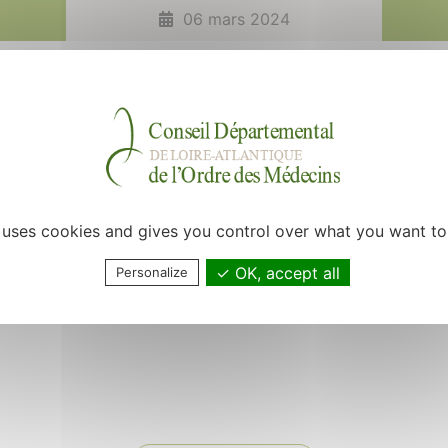
06 mars 2024
ception de la relation médecin-patient entre les médecins homéopa
iquant pas l'homéopathie acceptant de donner un peu de leur temp
e uses cookies and gives you control over what you want to
 le questionnaire et en me le renvoyant complété à l'adresse suiv
OK, accept all
Personalize