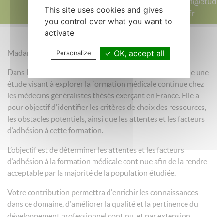
helene.nham@etudi
This site uses cookies and gives
reims.fr
you control over what you want to
activate
OK, accept all
Madame, Monsieur,
Personalize
Dans le cadre de ma thèse en médecine générale, je mène une
étude visant à explorer la formation médicale continue chez
les médecins généralistes thésés exerçant en France. Elle a
pour objectif d'identifier les critères de choix des ressources,
les obstacles potentiels, ainsi que les attentes et les facteurs
d’adhésion à cette formation.
L’objectif est de déterminer les attentes et les facteurs
d’adhésion à la formation médicale continue afin de la rendre
acceptable par la majorité de la population étudiée.
Votre contribution permettra d'enrichir les connaissances
dans ce domaine, d'améliorer la qualité et la pertinence du
développement professionnel continu, et par extension,