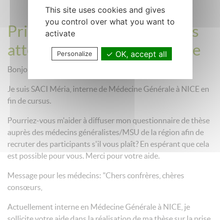
This site uses cookies and gives
you control over what you want to
Prise en charge des patients
activate
atteints de Pelade en France
OK, accept all
Personalize
Bonjour,
Je suis SACI Méria, interne de Médecine Générale à NICE en
fin de cursus.
Pourriez-vous m'aider à diffuser mon questionnaire de thèse
auprès des médecins généralistes/MSU de la région afin de
recruter des participants s'il vous plaît? En espérant que cela
est possible pour vous. Merci pour votre aide.
Message pour les médecins: "Chers confrères, chères
consœurs,
Actuellement interne en Médecine Générale à NICE, je
sollicite votre aide dans la réalisation de ma thèse sur la prise