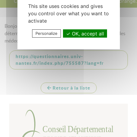
Cyprien
cypcomp@orange.
This site uses cookies and gives
you control over what you want to
activate
Bonjour voici mon questionnaire sur les pratiques et
OK, accept all
déterminants de la prescription d'activité physique par les
Personalize
médecins généralistes
https://questionnaires.univ-
nantes.fr/index.php/755587?lang=fr
Retour à la liste