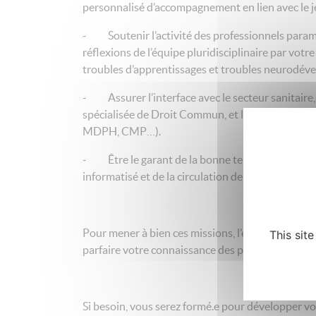
personnalisé d’accompagnement en lien avec le je
- Soutenir l’activité des professionnels param
réflexions de l’équipe pluridisciplinaire par votr
troubles d’apprentissages et troubles neurodé
- Assurer l’interface avec le secteur sanitaire,
spécialisée de Droit Commun, et les médecins pa
MDPH, CMP…).
- Être le garant de la bonne tenue du volet méd
informatisé et de la circulation de l’information.
Pour mener à bien ces missions, l’équipe pluripr
This sit
parfaire votre connaissance des profils des jeu
Si besoin, vous serez formé.e pour développer vo