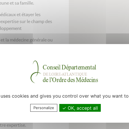
une et sa famille.
édicaux et étayer les
e expertise sur le champ des
veloppement
 et la médecine générale ou
rtenaires (médecine scolaire,
ical du dossier de l’usager
ofessionnelle vous guidera pour
e uses cookies and gives you control over what you want to
nes accompagnés.
OK, accept all
Personalize
tre expertise.