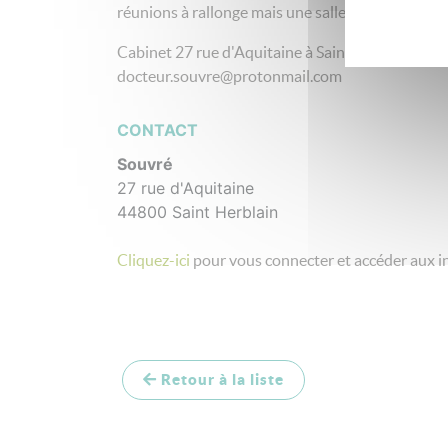
réunions à rallonge mais une salle de repos avec 
Cabinet 27 rue d'Aquitaine à Saint Herblain. Co
docteur.souvre@protonmail.com
CONTACT
Souvré
27 rue d'Aquitaine
44800 Saint Herblain
Cliquez-ici
pour vous connecter et accéder aux i
Retour à la liste