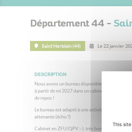
Département 44 -
Sai
Saint Herblain (44)
Le 22 janvier 20
DESCRIPTION
Nous avons un bureau disponible 3 j/semaine dès
à partir de mi 2027 dans un cabinet de 5 MG + se
de repos !
Le bureau est adapté à une activité de spécialist
attenante (écho ?)
This sit
Cabinet en ZFU/QPV :-), très bonne ambiance et