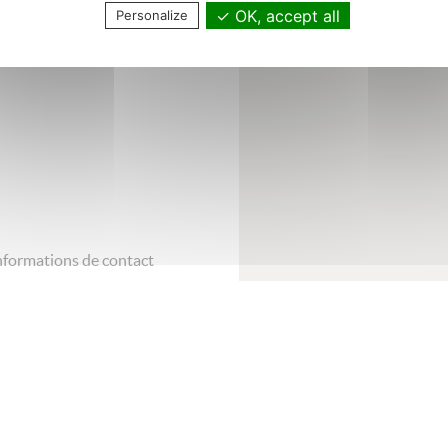
chocolats !
OK, accept all
Personalize
ntact Sabien Souvré
nformations de contact