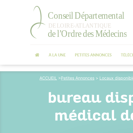
À LA UNE
PETITES ANNONCES
TÉLÉ
ACCUEIL
>
Petites Annonces
>
Locaux disponibl
bureau dis
médical d