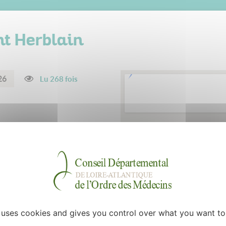
nt Herblain
26
Lu 268 fois
 maintenant et disponible 5 j
crétaire + IDE Asalée + salle
e également, avec salle
e uses cookies and gives you control over what you want to
 autonomie respectée. Pas de