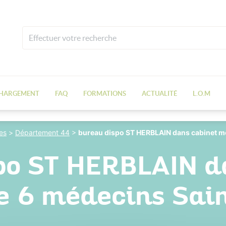
CHARGEMENT
FAQ
FORMATIONS
ACTUALITÉ
L.O.M
es
>
Département 44
>
bureau dispo ST HERBLAIN dans cabinet m
po ST HERBLAIN d
e 6 médecins Sain