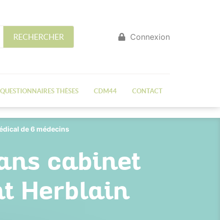
Connexion
RECHERCHER
QUESTIONNAIRES THÈSES
CDM44
CONTACT
édical de 6 médecins
ans cabinet
t Herblain