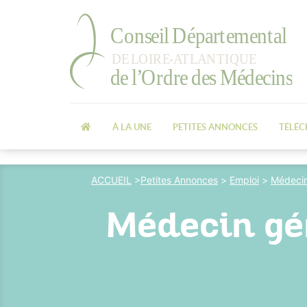
À LA UNE
PETITES ANNONCES
TÉLÉ
ACCUEIL
>
Petites Annonces
>
Emploi
>
Médecin
Médecin gén