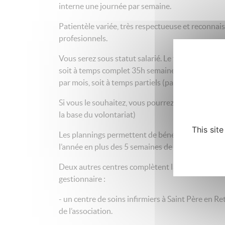
interne une journée par semaine.
Patientèle variée, très respectueuse et reconna
profesionnels.
Vous serez sous statut salarié. Le temps de travai
soit à temps complet 35h semaine en moyenne su
par mois, soit à temps partiels (participation au
Si vous le souhaitez, vous pourrez participer au
la base du volontariat)
This sit
Les plannings permettent de bénéficier de 3 sem
l’année en plus des 5 semaines de congés payés.
Deux autres centres complètent la structure Soi
gestionnaire :
- un centre de soins infirmiers à Saint Père en Ret
de l’association.