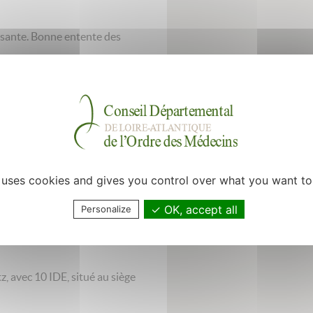
issante. Bonne entente des
l est ajustable à l’embauche,
r 3 jours, plus 1 samedi matin
 samedi également).
x gardes au CAPS de Pornic (sur
e uses cookies and gives you control over what you want to
aines de récupération dans
OK, accept all
Personalize
nSanté, association
z, avec 10 IDE, situé au siège