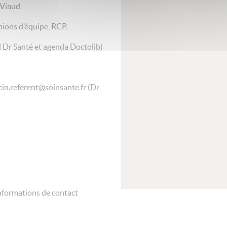
-Viaud
unions d’équipe, RCP.
el Dr Santé et agenda Doctolib)
in.referent@soinsante.fr (Dr
nformations de contact