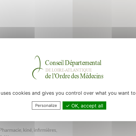
res médecins seront présents.
), avec une collaboratrice et
e uses cookies and gives you control over what you want to
présente toute la journée.
OK, accept all
Personalize
et on vous fera une démo si
armacie, kiné, infirmières,