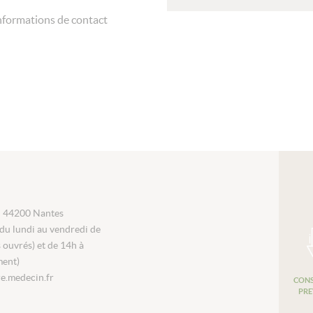
nformations de contact
i 44200 Nantes
du lundi au vendredi de
s ouvrés) et de 14h à
ment)
e.medecin.fr
CONS
PRE