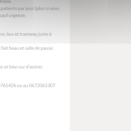
fidèle.
patients par jour (plus si vous
 sauf urgence.
ure, bus et tramway juste à
fait beau et salle de pause.
s et bien sur d'autres
240765426 ou au 0672061307