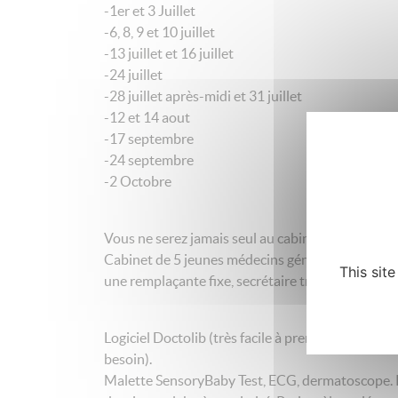
-1er et 3 Juillet
-6, 8, 9 et 10 juillet
-13 juillet et 16 juillet
-24 juillet
-28 juillet après-midi et 31 juillet
-12 et 14 aout
-17 septembre
-24 septembre
-2 Octobre
Vous ne serez jamais seul au cabinet car les aut
Cabinet de 5 jeunes médecins généralistes (1 MSU
This sit
une remplaçante fixe, secrétaire très efficace et 
Logiciel Doctolib (très facile à prendre en main 
besoin).
Malette SensoryBaby Test, ECG, dermatoscope. Ph