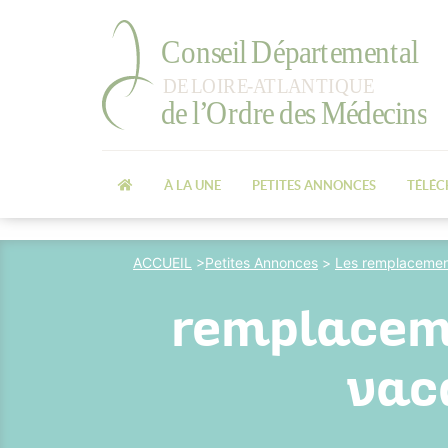
À LA UNE
PETITES ANNONCES
TÉLÉ
ACCUEIL
>
Petites Annonces
>
Les remplacemen
remplaceme
vac