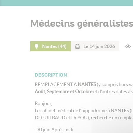
Médecins généraliste
Nantes (44)
Le 14 juin 2026
DESCRIPTION
REMPLACEMENT A
NANTES
(y compris hors va
Août, Septembre et Octobre
et d'autres dates à v
Bonjour,
Le cabinet médical de l'hippodrome à NANTES
Dr GUILBAUD et Dr YOU), recherche un remplaça
-30 juin Après midi