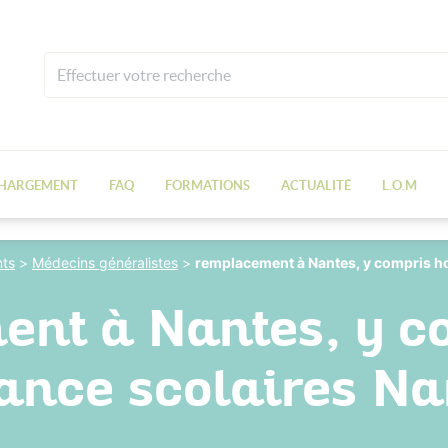
CHARGEMENT
FAQ
FORMATIONS
ACTUALITÉ
L.O.M
ts
>
Médecins généralistes
>
remplacement à Nantes, y compris ho
nt à Nantes, y c
ance scolaires Na