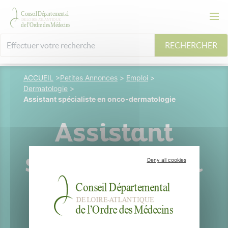
RECHERCHER
ACCUEIL
>
Petites Annonces
>
Emploi
>
Dermatologie
>
Assistant spécialiste en onco-dermatologie
Assistant
spécialiste en
Deny all cookies
onco-
dermatologie