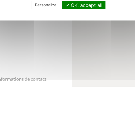
 2 IPA santé mentale enfants et
OK, accept all
Personalize
e garantie. Nous sommes
ulier / collaboration /
nformations de contact