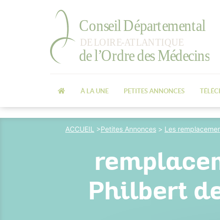
À LA UNE
PETITES ANNONCES
TÉLÉ
ACCUEIL
>
Petites Annonces
>
Les remplacemen
remplacem
Philbert d