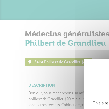
Médecins généraliste
Philbert de Grandlieu
Saint Philbert de Grandlieu (44)
Le 
DESCRIPTION
Bonjour, nous recherchons un médecin pour comp
philbert de Grandlieu (20 min au sud de Nantes) 
This sit
locaux très récents. Cabinet de groupe avec secré