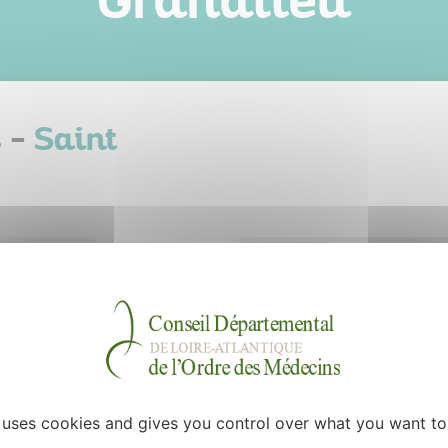
Grandlieu
s -
Saint
22 juin 2026
Lu 48 fois
léter notre équipe à st
; bureau disponible, dans des
e uses cookies and gives you control over what you want to
taire sur place, logiciel Weda,