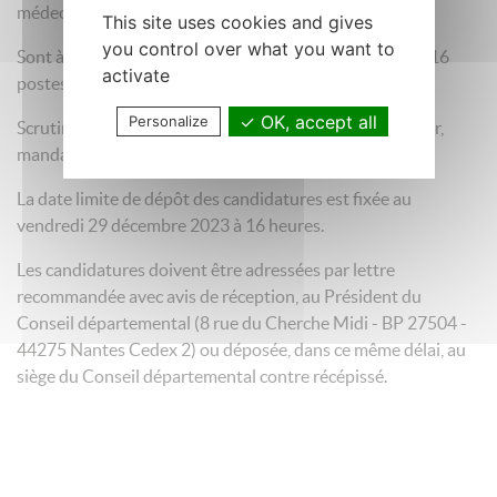
médecins.
This site uses cookies and gives
you control over what you want to
Sont à pourvoir : 14 postes de titulaires (7 binômes) et 16
activate
postes de suppléants (8 binômes).
OK, accept all
Personalize
Scrutin binominal (femme/homme) majoritaire à un tour,
mandat pour 6 années.
La date limite de dépôt des candidatures est fixée au
vendredi 29 décembre 2023 à 16 heures.
Les candidatures doivent être adressées par lettre
recommandée avec avis de réception, au Président du
Conseil départemental (8 rue du Cherche Midi - BP 27504 -
44275 Nantes Cedex 2) ou déposée, dans ce même délai, au
siège du Conseil départemental contre récépissé.