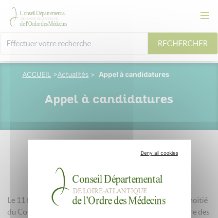
RECHERCHER
ACCUEIL
>
Actualités
>
Appel à candidatures
Appel à candidatures
Deny all cookies
13 décembre 2023
Le 11 février 2024 aura lieu 5ème renouvellement par moitié
du Conseil départemental de Loire-Atlantique de l'Ordre des