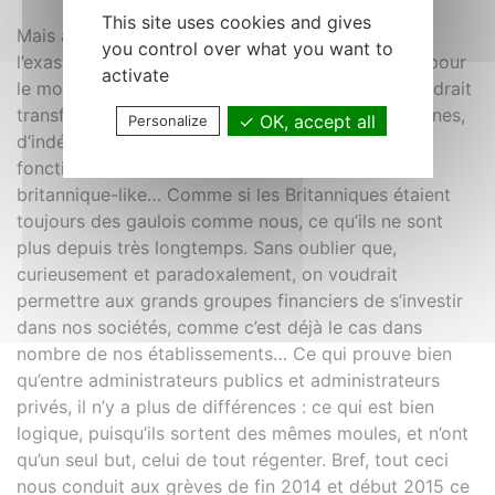
This site uses cookies and gives
Mais aussi et surtout, en ce qui nous concerne,
you control over what you want to
l’exaspération des druides face à un pouvoir qui, pour
activate
le moins, ne sait pas discuter ou négocier. On voudrait
transformer des druides qui rêvent encore de chênes,
OK, accept all
Personalize
d’indépendance et de pouvoirs magiques, en
fonctionnaires dociles au sein d’un système
britannique-like… Comme si les Britanniques étaient
toujours des gaulois comme nous, ce qu’ils ne sont
plus depuis très longtemps. Sans oublier que,
curieusement et paradoxalement, on voudrait
permettre aux grands groupes financiers de s’investir
dans nos sociétés, comme c’est déjà le cas dans
nombre de nos établissements… Ce qui prouve bien
qu’entre administrateurs publics et administrateurs
privés, il n’y a plus de différences : ce qui est bien
logique, puisqu’ils sortent des mêmes moules, et n’ont
qu’un seul but, celui de tout régenter. Bref, tout ceci
nous conduit aux grèves de fin 2014 et début 2015 ce