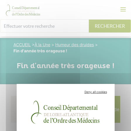
RECHERCHER
ACCUEIL
>
À la Une
>
Humeur des druides
>
Fin d'année très orageuse !
Fin d'année très orageuse !
Deny all cookies
12 janvier 2015
Écrit par M.
Chupin - Dessin de
P. Leveque