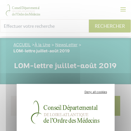
RECHERCHER
ACCUEIL
>
À la Une
>
NewsLetter
>
LOM-lettre juillet-août 2019
LOM-lettre juillet-août 2019
Deny all cookies
11 septembre 2019
Vincent
Pluvinage