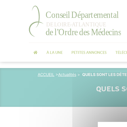
À LA UNE
PETITES ANNONCES
TÉLÉ
ACCUEIL
>
Actualités
>
QUELS SONT LES DÉTE
QUELS S