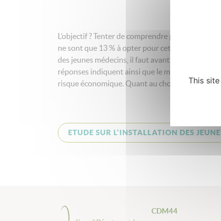
L’objectif ? Tenter de comprendre pourquoi, alors 
ne sont que 13 % à opter pour cet exercice lors de
des jeunes médecins, il faut avant tout les écout
réponses indiquent ainsi que le mode d’exercice 
This sit
risque économique. Quant au choix du lieu d’install
ETUDE SUR L’INSTALLATION DES JEUN
CDM44