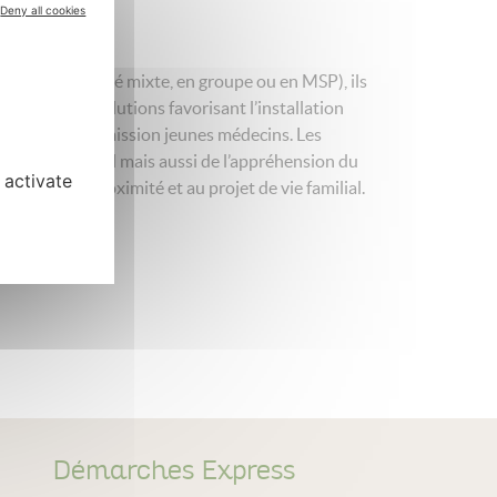
Deny all cookies
terme (en activité mixte, en groupe ou en MSP), ils
 trouver des solutions favorisant l’installation
sident de la Commission jeunes médecins. Les
ythme de travail mais aussi de l’appréhension du
 activate
itoire, à la proximité et au projet de vie familial.
Démarches Express