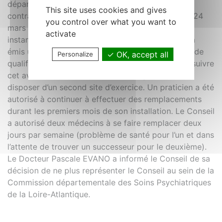
départemental a étudié 305 contrats dont 221
This site uses cookies and gives
contrats de remplacement. Lors de sa séance du 24
you control over what you want to
mars 2017, la Commission nationale de première
activate
instance de qualification en Médecine du Travail a
émis un avis défavorable concernant la demande de
OK, accept all
Personalize
qualification d’un praticien. Le Conseil décide de suivre
cet avis. Le Conseil a autorisé deux praticiens à
disposer d’un second site d’exercice. Un praticien a été
autorisé à continuer à effectuer des remplacements
durant les premiers mois de son installation. Le Conseil
a autorisé deux médecins à se faire remplacer deux
jours par semaine (problème de santé pour l’un et dans
l’attente de trouver un successeur pour le deuxième).
Le Docteur Pascale EVANO a informé le Conseil de sa
décision de ne plus représenter le Conseil au sein de la
Commission départementale des Soins Psychiatriques
de la Loire-Atlantique.