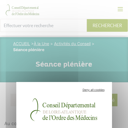
RECHERCHER
ACCUEIL
>
À la Une
>
Activités du Conseil
>
Séance plénière
Séance plénière
Deny all cookies
04 mai 2017
M. Longuespé
Au cours du mois d’avril 2017, le Conseil