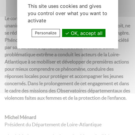
This site uses cookies and gives
you control over what you want to
Le constat des acteurs institutionnels et associatifs est
activate
unanime : la prostitution des mineur.es en France s’accroit, ne
OK, accept all
se réduisant plus à la traite des mineur.es d’origine étrangère.
Personalize
Phénomène protéiforme complexe, elle déstabilise la société
par son caractère éphémère, mouvant et inédit. Cette
problématique extrême a conduit les acteurs de la Loire-
Atlantique à se mobiliser et développer de premières actions
pour mieux comprendre ce phénomène, conduire des
réponses locales pour protéger et accompagner les jeunes
concernés. Dans le prolongement de cet engagement et dans
le cadre des missions des Observatoires départementaux des
violences faites aux femmes et de la protection de l’enfance.
Michel Ménard
Président du Département de Loire-Atlantique