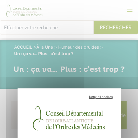
RECHERCHER
ACCUEIL
>
À la Une
>
Humeur des druides
>
Un : ça va… Plus : c'est trop ?
Un : ça va… Plus : c'est trop ?
Deny all cookies
17 décembre 2009
Écrit par M.
Chupin - Dessin de
P. Leveque