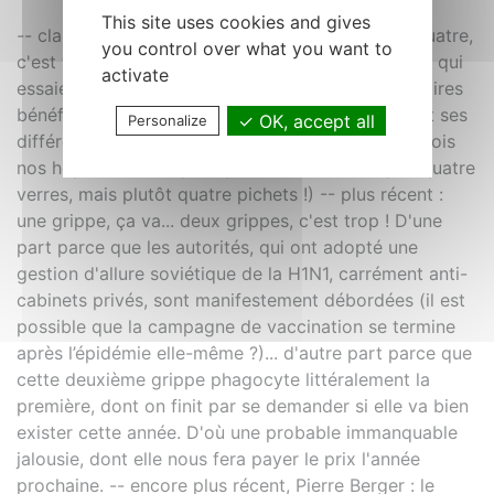
This site uses cookies and gives
-- classique , ancien et banal : un verre, ça va... quatre,
you control over what you want to
c'est trop ! C'est pour l'instant le message officiel qui
activate
essaie de ménager à la fois les propriétés vasculaires
bénéfiques assez récemment reconnues du vin, et ses
OK, accept all
Personalize
différentes complications qui remplissaient autrefois
nos hôpitaux (mais pour y arriver, ce n'était pas quatre
verres, mais plutôt quatre pichets !) -- plus récent :
une grippe, ça va... deux grippes, c'est trop ! D'une
part parce que les autorités, qui ont adopté une
gestion d'allure soviétique de la H1N1, carrément anti-
cabinets privés, sont manifestement débordées (il est
possible que la campagne de vaccination se termine
après l’épidémie elle-même ?)... d'autre part parce que
cette deuxième grippe phagocyte littéralement la
première, dont on finit par se demander si elle va bien
exister cette année. D'où une probable immanquable
jalousie, dont elle nous fera payer le prix l'année
prochaine. -- encore plus récent, Pierre Berger : le