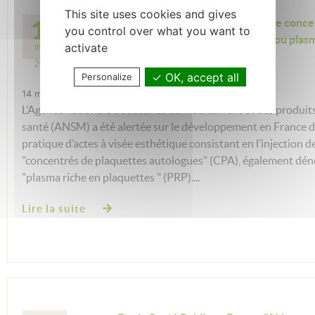
This site uses cookies and gives
14
Médecine esthétique : L’usage de conce
you control over what you want to
plaquettaires autologues (CPA) ou plas
activate
mars
en plaquettes
2024
OK, accept all
Personalize
14 mars 2024
L’Agence nationale de sécurité du médicament et des produit
santé (ANSM) a été alertée sur le développement en France d
pratique d’actes à visée esthétique consistant en l’injection d
"concentrés de plaquettes autologues" (CPA), également d
"plasma riche en plaquettes " (PRP)....
Lire la suite