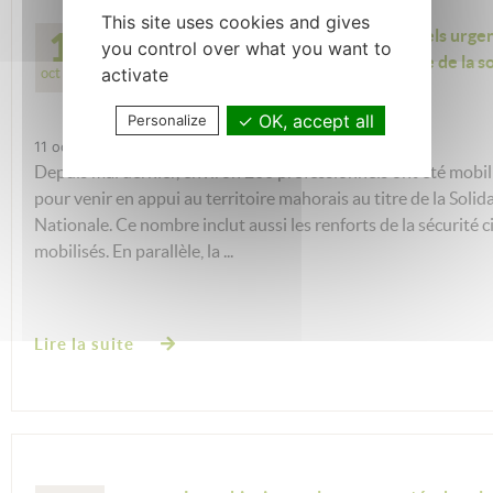
This site uses cookies and gives
11
Appel mobilisation professionnels urge
you control over what you want to
maternité pour Mayotte au titre de la so
activate
oct 2023
nationale_Oct/Nov/Déc/Janv
OK, accept all
Personalize
11 octobre 2023
Depuis mai dernier, environ 200 professionnels ont été mobil
pour venir en appui au territoire mahorais au titre de la Solida
Nationale. Ce nombre inclut aussi les renforts de la sécurité ci
mobilisés. En parallèle, la ...
Lire la suite